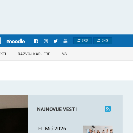
SRB
ENG
KTI
RAZVOJ KARIJERE
VSJ
NAJNOVIJE VESTI
FILMić 2026