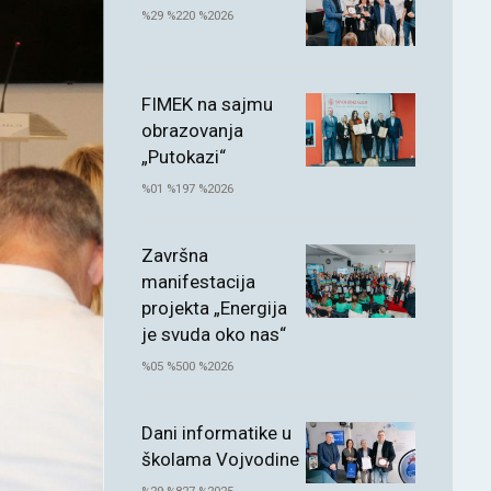
%29 %220 %2026
FIMEK na sajmu
obrazovanja
„Putokazi“
%01 %197 %2026
Završna
manifestacija
projekta „Energija
je svuda oko nas“
%05 %500 %2026
Dani informatike u
školama Vojvodine