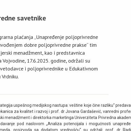
vredne savetnike
grarna plaćanja „Unapređenje poljoprivredne
uvođenjem dobre poljoprivredne prakse“ tim
njerski menadžment, kao i predstavnica
 Vojvodine, 17.6.2025. godine, održali su
avetodavce i poljoprivrednike u Edukativnom
Vrdniku.
ategija uspešnog medijskog nastupa: veštine koje čine razliku“ predava
ekanica za kvalitet i razvoj i prof. dr Jovana Gardašević, vanredni profe
rski menadžment i direktorka marketinga Univerziteta Privredna akadem
davanje pod naslovom „Analiza potencijala i mogućnosti unapređe
 meda, proizvoda sa dodatom vrednošću“ su održali: prof. dr Radi