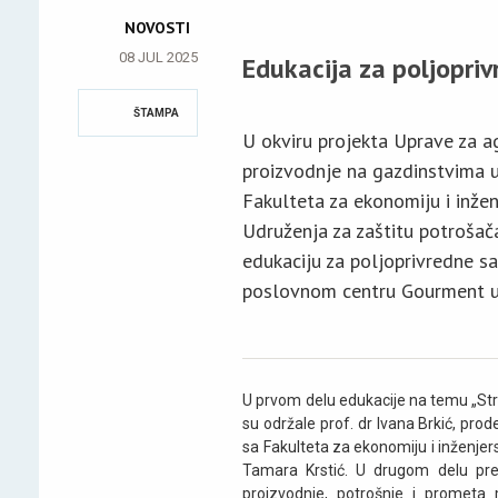
NOVOSTI
08 JUL 2025
Edukacija za poljopri
ŠTAMPA
U okviru projekta Uprave za a
proizvodnje na gazdinstvima 
Fakulteta za ekonomiju i inže
Udruženja za zaštitu potrošača
edukaciju za poljoprivredne s
poslovnom centru Gourment u 
U prvom delu edukacije na temu „Str
su održale prof. dr Ivana Brkić, prod
sa Fakulteta za ekonomiju i inženje
Tamara Krstić. U drugom delu pre
proizvodnje, potrošnje i prometa