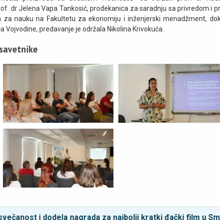
of. dr Jelena Vapa Tankosić, prodekanica za saradnju sa privredom i pr
ica za nauku na Fakultetu za ekonomiju i inženjerski menadžment, dok
a Vojvodine, predavanje je održala Nikolina Krivokuća.
 savetnike
svečanost i dodela nagrada za najbolji kratki đački film u Sm