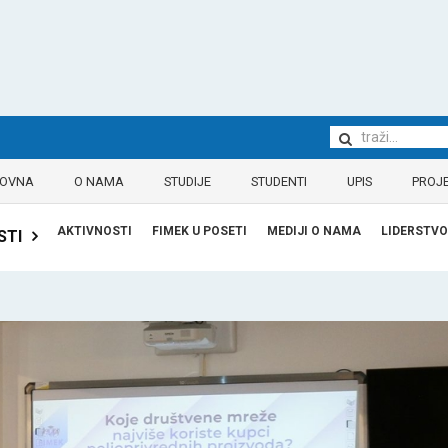
LOVNA
O NAMA
STUDIJE
STUDENTI
UPIS
PROJE
AKTIVNOSTI
FIMEK U POSETI
MEDIJI O NAMA
LIDERSTVO
STI