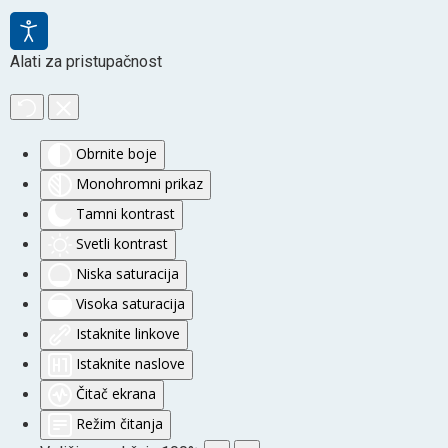
Alati za pristupačnost
Obrnite boje
Monohromni prikaz
Tamni kontrast
Svetli kontrast
Niska saturacija
Visoka saturacija
Istaknite linkove
Istaknite naslove
Čitač ekrana
Režim čitanja