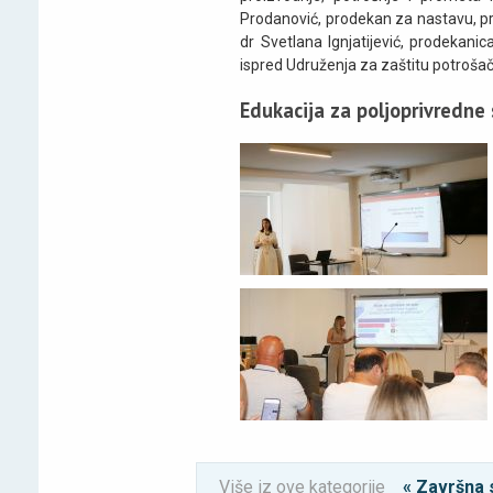
Prodanović, prodekan za nastavu, pr
dr Svetlana Ignjatijević, prodekan
ispred Udruženja za zaštitu potrošač
Edukacija za poljoprivredne
Više iz ove kategorije
« Završna 