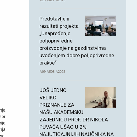
%29 %827 %2025
Predstavljeni
rezultati projekta
„Unapređenje
poljoprivredne
proizvodnje na gazdinstvima
uvođenjem dobre poljoprivredne
prakse“
%09 %508 %2025
JOŠ JEDNO
VELIKO
PRIZNANJE ZA
nja
NAŠU AKADEMSKU
sor
ZAJEDNICU PROF. DR NIKOLA
ija
PUVAČA UŠAO U 2%
nja
NAJUTICAJNIJIH NAUČNIKA NA
voj