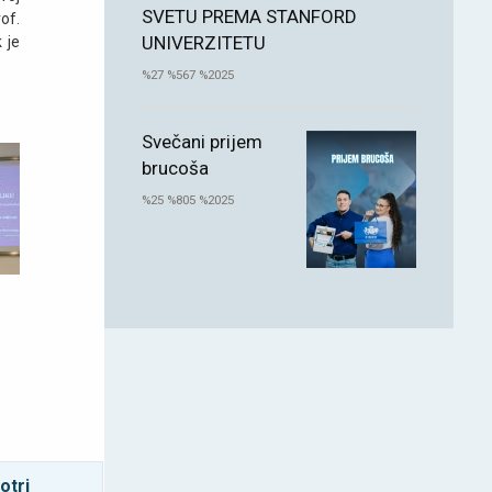
SVETU PREMA STANFORD
of.
UNIVERZITETU
 je
%27 %567 %2025
Svečani prijem
brucoša
%25 %805 %2025
otri