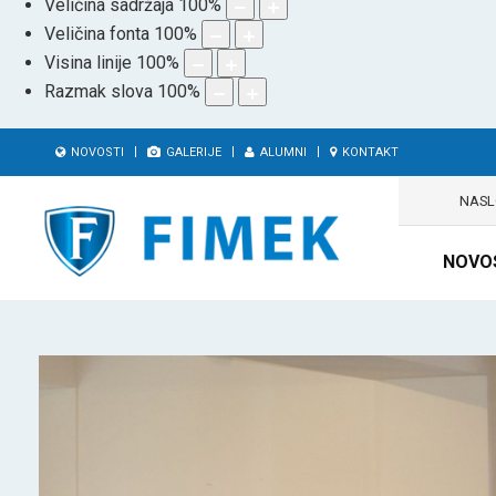
Veličina sadržaja
100
%
Veličina fonta
100
%
Visina linije
100
%
Razmak slova
100
%
NOVOSTI
GALERIJE
ALUMNI
KONTAKT
NAS
NOVO