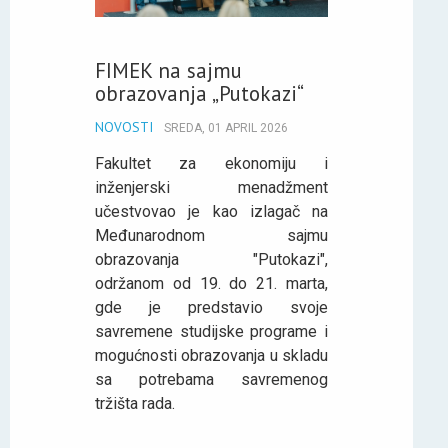
FIMEK na sajmu
obrazovanja „Putokazi“
NOVOSTI
SREDA, 01 APRIL 2026
Fakultet za ekonomiju i
inženjerski menadžment
učestvovao je kao izlagač na
Međunarodnom sajmu
obrazovanja "Putokazi",
održanom od 19. do 21. marta,
gde je predstavio svoje
savremene studijske programe i
mogućnosti obrazovanja u skladu
sa potrebama savremenog
tržišta rada.