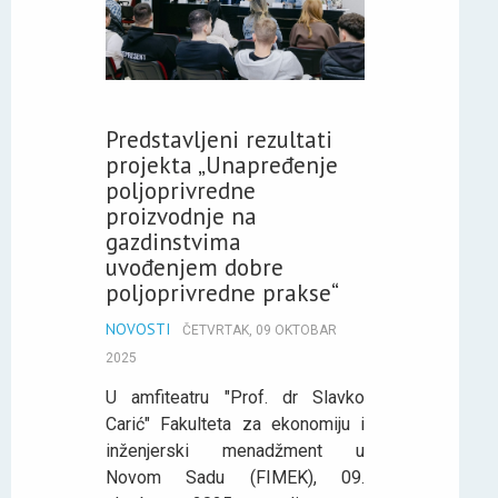
Predstavljeni rezultati
projekta „Unapređenje
poljoprivredne
proizvodnje na
gazdinstvima
uvođenjem dobre
poljoprivredne prakse“
NOVOSTI
ČETVRTAK, 09 OKTOBAR
2025
U amfiteatru "Prof. dr Slavko
Carić" Fakulteta za ekonomiju i
inženjerski menadžment u
Novom Sadu (FIMEK), 09.