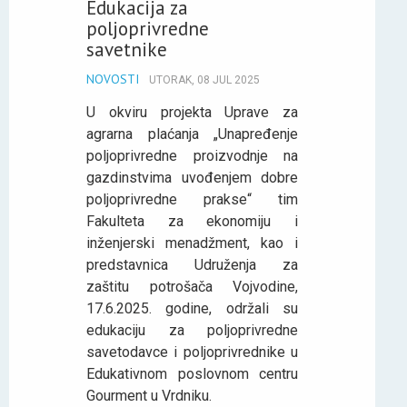
Edukacija za
poljoprivredne
savetnike
NOVOSTI
UTORAK, 08 JUL 2025
U okviru projekta Uprave za
agrarna plaćanja „Unapređenje
poljoprivredne proizvodnje na
gazdinstvima uvođenjem dobre
poljoprivredne prakse“ tim
Fakulteta za ekonomiju i
inženjerski menadžment, kao i
predstavnica Udruženja za
zaštitu potrošača Vojvodine,
17.6.2025. godine, održali su
edukaciju za poljoprivredne
savetodavce i poljoprivrednike u
Edukativnom poslovnom centru
Gourment u Vrdniku.