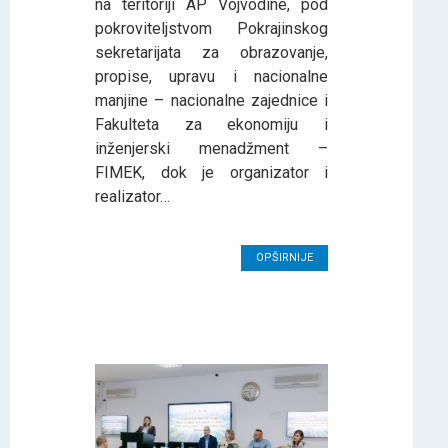
na teritoriji AP Vojvodine, pod
pokroviteljstvom Pokrajinskog
sekretarijata za obrazovanje,
propise, upravu i nacionalne
manjine – nacionalne zajednice i
Fakulteta za ekonomiju i
inženjerski menadžment –
FIMEK, dok je organizator i
realizator…
OPŠIRNIJE