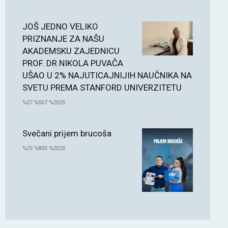
JOŠ JEDNO VELIKO
PRIZNANJE ZA NAŠU
AKADEMSKU ZAJEDNICU
PROF. DR NIKOLA PUVAČA
UŠAO U 2% NAJUTICAJNIJIH NAUČNIKA NA
SVETU PREMA STANFORD UNIVERZITETU
%27 %567 %2025
Svečani prijem brucoša
%25 %805 %2025