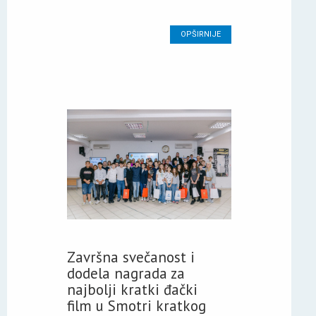
OPŠIRNIJE
Završna svečanost i
dodela nagrada za
najbolji kratki đački
film u Smotri kratkog