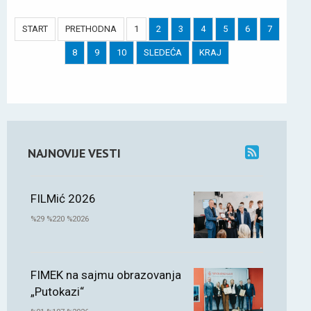
START
PRETHODNA
1
2
3
4
5
6
7
8
9
10
SLEDEĆA
KRAJ
NAJNOVIJE VESTI
FILMić 2026
%29 %220 %2026
FIMEK na sajmu obrazovanja
„Putokazi“