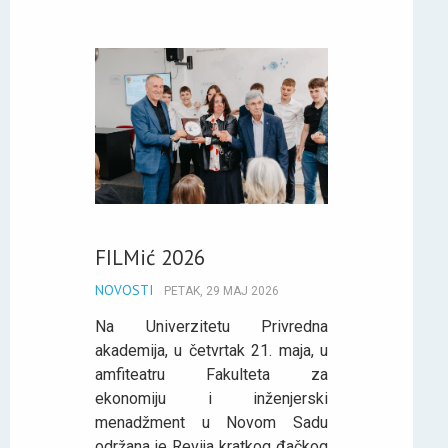
FILMić 2026
NOVOSTI
PETAK, 29 MAJ 2026
Na Univerzitetu Privredna
akademija, u četvrtak 21. maja, u
amfiteatru Fakulteta za
ekonomiju i inženjerski
menadžment u Novom Sadu
održana je Revija kratkog đačkog