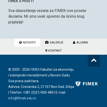
FIMEK U POSETI
Sva obaveštenja vezana za FIMEK-ove posete
školama. Mi smo uvek spremni da širimo krug
prijatelja!
NOVOSTI
GALERIJE
ALUMNI
KONTAKT
© 2000 -
2026
FIMEK
Fakultet za ekonomiju
i inženjerski menadžment u Novom Sadu.
Sva prava zadržana.
Adresa: Cvećarska 2, 21107 Novi Sad, Srbija
| Telefon:
+381 (0)21/400-484
| E-mail:
info@fimek.edu.rs