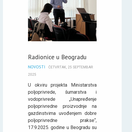
Radionice u Beogradu
NOVOSTI
ČETVRTAK, 25 SEPTEMBAR
2025
U okviru projekta Ministarstva
poljoprivrede, šumarstva i
vodoprivrede „Unapređenje
poljoprivredne proizvodnje na
gazdinstvima uvođenjem dobre
poljoprivredne prakse“,
17.9.2025. godine u Beogradu su