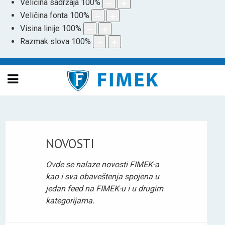
Veličina sadržaja
100
%
Veličina fonta
100
%
Visina linije
100
%
Razmak slova
100
%
NOVOSTI
Ovde se nalaze novosti FIMEK-a
kao i sva obaveštenja spojena u
jedan feed na FIMEK-u i u drugim
kategorijama.