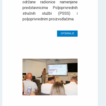
održane radionice namenjene
predstavnicima Poljoprivrednih
stručnih službi (PSSS) i
poljoprivrednim proizvođačima.
OPŠIRNIJE