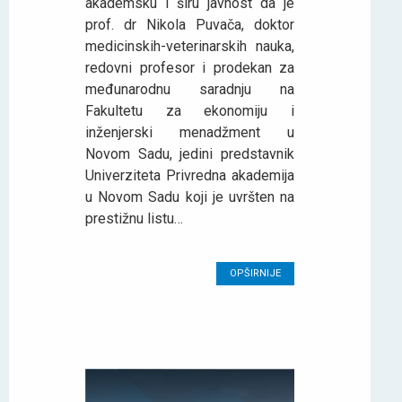
akademsku i širu javnost da je
prof. dr Nikola Puvača, doktor
medicinskih-veterinarskih nauka,
redovni profesor i prodekan za
međunarodnu saradnju na
Fakultetu za ekonomiju i
inženjerski menadžment u
Novom Sadu, jedini predstavnik
Univerziteta Privredna akademija
u Novom Sadu koji je uvršten na
prestižnu listu…
OPŠIRNIJE