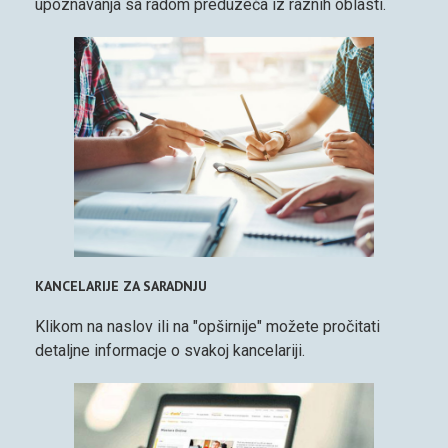
upoznavanja sa radom preduzeća iz raznih oblasti.
KANCELARIJE ZA SARADNJU
Klikom na naslov ili na "opširnije" možete pročitati
detaljne informacje o svakoj kancelariji.