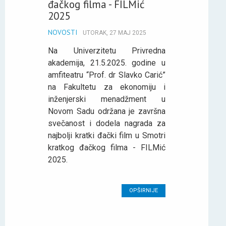
đačkog filma - FILMić
2025
NOVOSTI
UTORAK, 27 MAJ 2025
Na Univerzitetu Privredna
akademija, 21.5.2025. godine u
amfiteatru “Prof. dr Slavko Carić”
na Fakultetu za ekonomiju i
inženjerski menadžment u
Novom Sadu održana je završna
svečanost i dodela nagrada za
najbolji kratki đački film u Smotri
kratkog đačkog filma - FILMić
2025.
OPŠIRNIJE