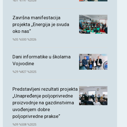
%01 %197 %2026
Završna manifestacija
projekta „Energija je svuda
oko nas“
%05 %500 %2026
Dani informatike u školama
Vojvodine
%29 %827 %2025
Predstavljeni rezultati projekta
„Unapređenje poljoprivredne
proizvodnje na gazdinstvima
uvođenjem dobre
poljoprivredne prakse“
%09 %508 %2025