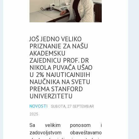
JOŠ JEDNO VELIKO
PRIZNANJE ZA NAŠU
AKADEMSKU
ZAJEDNICU PROF. DR
NIKOLA PUVAČA UŠAO
U 2% NAJUTICAJNIJIH
NAUČNIKA NA SVETU
PREMA STANFORD
UNIVERZITETU
NOVOSTI
SUBOTA, 27 SEPTEMBAR
2025
Sa velikim ponosom i
zadovoljstvom obaveštavamo