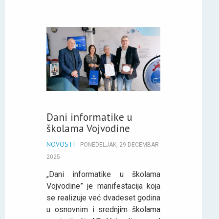
Dani informatike u
školama Vojvodine
NOVOSTI
PONEDELJAK, 29 DECEMBAR
2025
„Dani informatike u školama
Vojvodine” je manifestacija koja
se realizuje već dvadeset godina
u osnovnim i srednjim školama