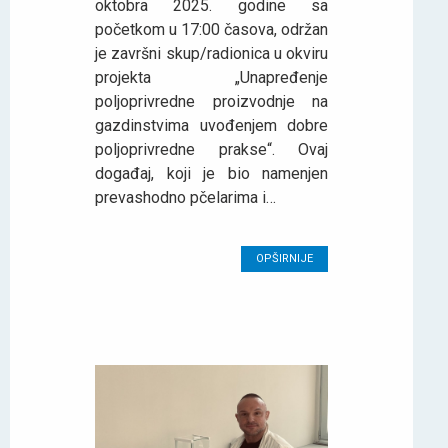
oktobra 2025. godine sa
početkom u 17:00 časova, održan
je završni skup/radionica u okviru
projekta „Unapređenje
poljoprivredne proizvodnje na
gazdinstvima uvođenjem dobre
poljoprivredne prakse“. Ovaj
događaj, koji je bio namenjen
prevashodno pčelarima i…
OPŠIRNIJE