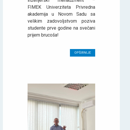
inženjerski menadžment –
FIMEK Univerziteta Privredna
akademija u Novom Sadu sa
velikim zadovoljstvom poziva
studente prve godine na svečani
prijem brucoša!
OPŠIRNIJE