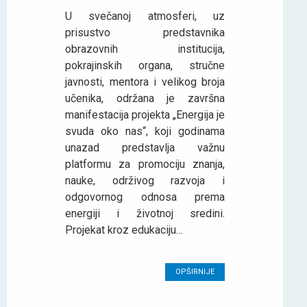
U svečanoj atmosferi, uz
prisustvo predstavnika
obrazovnih institucija,
pokrajinskih organa, stručne
javnosti, mentora i velikog broja
učenika, održana je završna
manifestacija projekta „Energija je
svuda oko nas“, koji godinama
unazad predstavlja važnu
platformu za promociju znanja,
nauke, održivog razvoja i
odgovornog odnosa prema
energiji i životnoj sredini.
Projekat kroz edukaciju…
OPŠIRNIJE