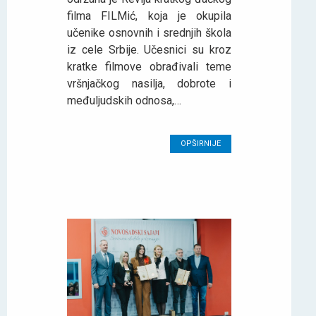
filma FILMić, koja je okupila
učenike osnovnih i srednjih škola
iz cele Srbije. Učesnici su kroz
kratke filmove obrađivali teme
vršnjačkog nasilja, dobrote i
međuljudskih odnosa,…
OPŠIRNIJE