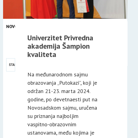
NOVOSTI
23
Univerzitet Privredna
MAR
akademija Šampion
2024
kvaliteta
ŠTAMPA
Na međunarodnom sajmu
obrazovanja „Putokazi”, koji je
održan 21-23. marta 2024.
godine, po devetnaesti put na
Novosadskom sajmu, uručena
su priznanja najboljim
vaspitno-obrazovnim
ustanovama, među kojima je