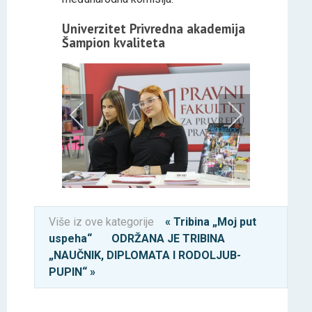
Univerzitet Privredna akademija
Šampion kvaliteta
Više iz ove kategorije
« Tribina „Moj put
uspeha“
ODRŽANA JE TRIBINA
„NAUČNIK, DIPLOMATA I RODOLJUB-
PUPIN“ »