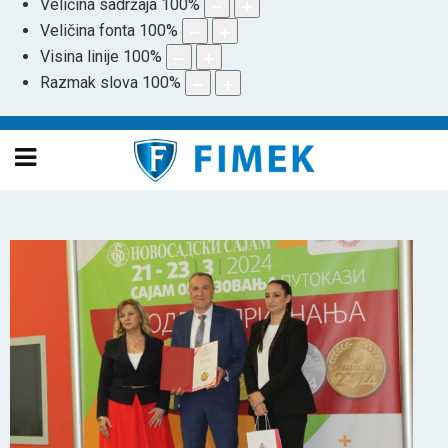
Veličina sadržaja
100
%
Veličina fonta
100
%
Visina linije
100
%
Razmak slova
100
%