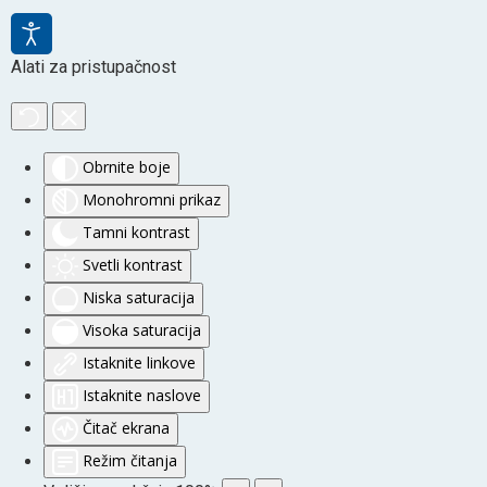
Alati za pristupačnost
Obrnite boje
Monohromni prikaz
Tamni kontrast
Svetli kontrast
Niska saturacija
Visoka saturacija
Istaknite linkove
Istaknite naslove
Čitač ekrana
Režim čitanja