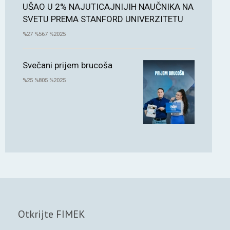
UŠAO U 2% NAJUTICAJNIJIH NAUČNIKA NA
SVETU PREMA STANFORD UNIVERZITETU
%27 %567 %2025
Svečani prijem brucoša
%25 %805 %2025
Otkrijte FIMEK