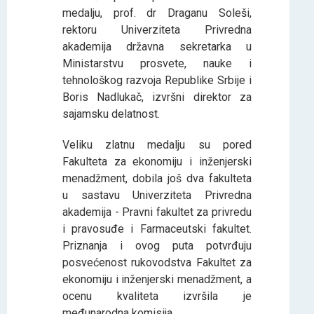
medalju, prof. dr Draganu Soleši,
rektoru Univerziteta Privredna
akademija državna sekretarka u
Ministarstvu prosvete, nauke i
tehnološkog razvoja Republike Srbije i
Boris Nadlukač, izvršni direktor za
sajamsku delatnost.
Veliku zlatnu medalju su pored
Fakulteta za ekonomiju i inženjerski
menadžment, dobila još dva fakulteta
u sastavu Univerziteta Privredna
akademija - Pravni fakultet za privredu
i pravosuđe i Farmaceutski fakultet.
Priznanja i ovog puta potvrđuju
posvećenost rukovodstva Fakultet za
ekonomiju i inženjerski menadžment, a
ocenu kvaliteta izvršila je
međunarodna komisija.