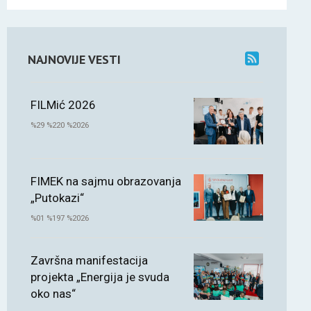
NAJNOVIJE VESTI
FILMić 2026
%29 %220 %2026
FIMEK na sajmu obrazovanja
„Putokazi“
%01 %197 %2026
Završna manifestacija
projekta „Energija je svuda
oko nas“