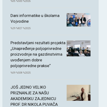
%05 %500 %2026
Dani informatike u školama
Vojvodine
%29 %827 %2025
Predstavljeni rezultati projekta
„Unapređenje poljoprivredne
proizvodnje na gazdinstvima
uvođenjem dobre
poljoprivredne prakse“
%09 %508 %2025
JOŠ JEDNO VELIKO
PRIZNANJE ZA NAŠU
AKADEMSKU ZAJEDNICU
PROF. DR NIKOLA PUVAČA